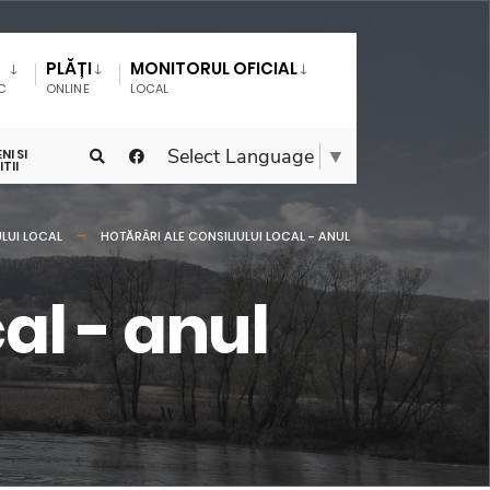
PLĂȚI
MONITORUL OFICIAL
IC
ONLINE
LOCAL
Select Language
▼
NI SI
TII
LUI LOCAL
HOTĂRÂRI ALE CONSILIULUI LOCAL - ANUL
al - anul