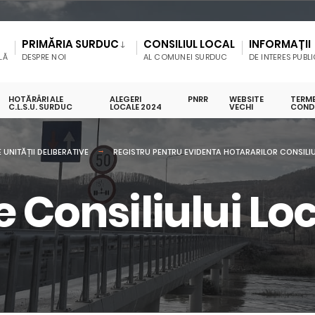
PRIMĂRIA SURDUC
CONSILIUL LOCAL
INFORMAȚII
LĂ
DESPRE NOI
AL COMUNEI SURDUC
DE INTERES PUBL
HOTĂRÂRI ALE
ALEGERI
PNRR
WEBSITE
TERME
C.L.S.U. SURDUC
LOCALE 2024
VECHI
CONDI
 UNITĂȚII DELIBERATIVE
REGISTRU PENTRU EVIDENTA HOTARARILOR CONSILIU
e Consiliului Loc