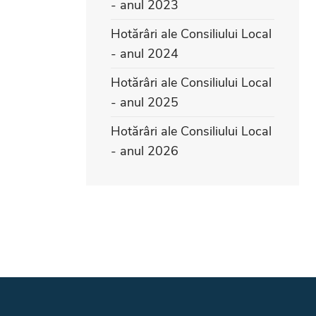
- anul 2023
Hotărâri ale Consiliului Local
- anul 2024
Hotărâri ale Consiliului Local
- anul 2025
Hotărâri ale Consiliului Local
- anul 2026