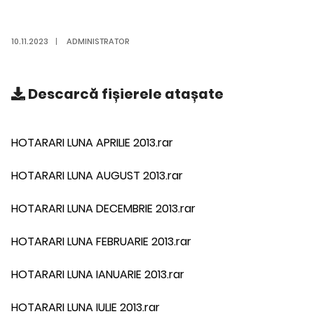
10.11.2023
|
ADMINISTRATOR
Descarcă
fișierele atașate
HOTARARI LUNA APRILIE 2013.rar
HOTARARI LUNA AUGUST 2013.rar
HOTARARI LUNA DECEMBRIE 2013.rar
HOTARARI LUNA FEBRUARIE 2013.rar
HOTARARI LUNA IANUARIE 2013.rar
HOTARARI LUNA IULIE 2013.rar