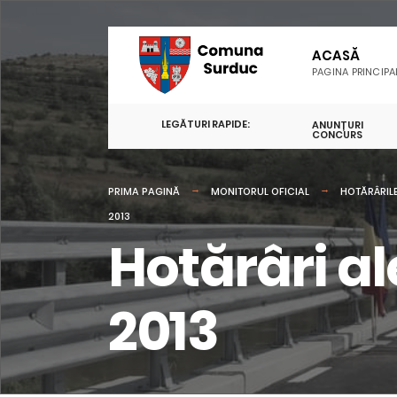
ACASĂ
PAGINA PRINCIPA
LEGĂTURI RAPIDE:
ANUNȚURI
CONCURS
PRIMA PAGINĂ
MONITORUL OFICIAL
HOTĂRÂRILE
2013
Hotărâri al
2013