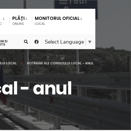
PLĂȚI
MONITORUL OFICIAL
IC
ONLINE
LOCAL
Select Language
▼
NI SI
TII
LUI LOCAL
HOTĂRÂRI ALE CONSILIULUI LOCAL - ANUL
al - anul