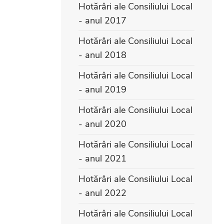
Hotărâri ale Consiliului Local
- anul 2017
Hotărâri ale Consiliului Local
- anul 2018
Hotărâri ale Consiliului Local
- anul 2019
Hotărâri ale Consiliului Local
- anul 2020
Hotărâri ale Consiliului Local
- anul 2021
Hotărâri ale Consiliului Local
- anul 2022
Hotărâri ale Consiliului Local