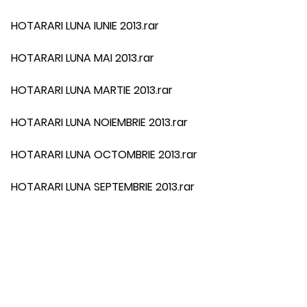
HOTARARI LUNA IUNIE 2013.rar
HOTARARI LUNA MAI 2013.rar
HOTARARI LUNA MARTIE 2013.rar
HOTARARI LUNA NOIEMBRIE 2013.rar
HOTARARI LUNA OCTOMBRIE 2013.rar
HOTARARI LUNA SEPTEMBRIE 2013.rar