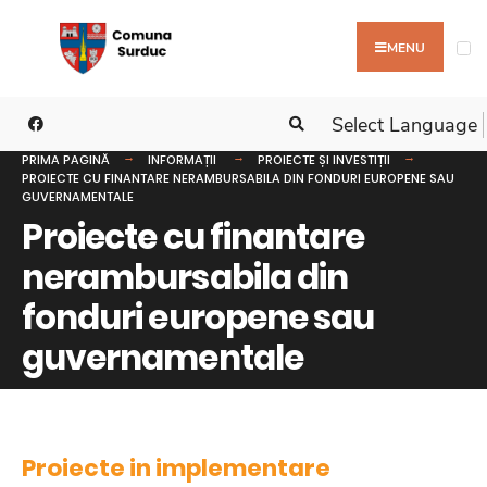
MENU
Select Language
PRIMA PAGINĂ
INFORMAȚII
PROIECTE ȘI INVESTIȚII
PROIECTE CU FINANTARE NERAMBURSABILA DIN FONDURI EUROPENE SAU
GUVERNAMENTALE
Proiecte cu finantare
nerambursabila din
fonduri europene sau
guvernamentale
Proiecte in implementare