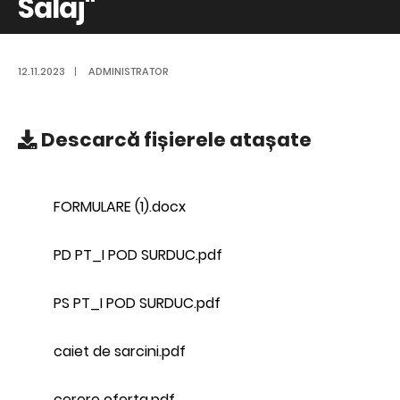
Salaj"
12.11.2023
|
ADMINISTRATOR
Descarcă
fișierele atașate
FORMULARE (1).docx
PD PT_I POD SURDUC.pdf
PS PT_I POD SURDUC.pdf
caiet de sarcini.pdf
cerere oferta.pdf