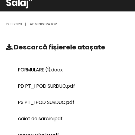
Salaj"
12.11.2023
|
ADMINISTRATOR
Descarcă
fișierele atașate
FORMULARE (1).docx
PD PT_I POD SURDUC.pdf
PS PT_I POD SURDUC.pdf
caiet de sarcini.pdf
cerere oferta.pdf