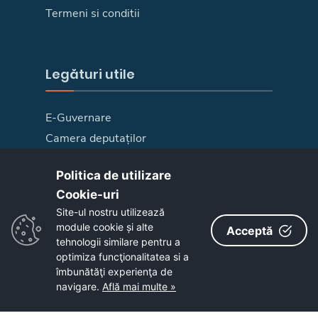
Termeni si conditii
Legături utile
E-Guvernare
Camera deputaților
Senat
Politica de utilizare
Harta site
Cookie-uri‎
Link-uri utile
Site-ul nostru utilizează
E-Consultare
module cookie și alte
Acceptă
tehnologii similare pentru a
optimiza funcţionalitatea si a
Copyright © 2020 - Primăria Comunei Surduc
îmbunătăţi experienţa de
navigare.
Află mai multe »