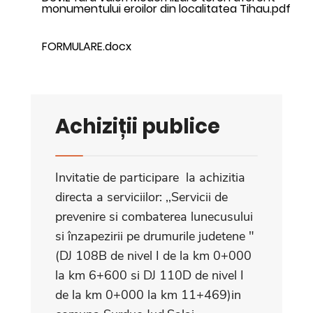
monumentului eroilor din localitatea Tihau.pdf
FORMULARE.docx
Achiziții publice
Invitatie de participare la achizitia
directa a serviciilor: ,,Servicii de
prevenire si combaterea lunecusului
si înzapezirii pe drumurile judetene "
(DJ 108B de nivel I de la km 0+000
la km 6+600 si DJ 110D de nivel I
de la km 0+000 la km 11+469)in