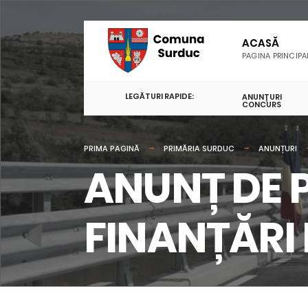
ACASĂ
PAGINA PRINCIPA
LEGĂTURI RAPIDE:
ANUNȚURI
CONCURS
PRIMA PAGINĂ
PRIMĂRIA SURDUC
ANUNȚURI
ANUNȚ DE 
FINANȚĂRI