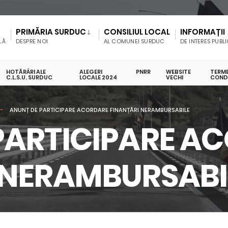
PRIMĂRIA SURDUC
CONSILIUL LOCAL
INFORMAȚII
LĂ
DESPRE NOI
AL COMUNEI SURDUC
DE INTERES PUBL
HOTĂRÂRI ALE
ALEGERI
PNRR
WEBSITE
TERME
C.L.S.U. SURDUC
LOCALE 2024
VECHI
CONDI
ANUNȚ DE PARTICIPARE ACORDARE FINANȚĂRI NERAMBURSABILE
PARTICIPARE A
 NERAMBURSABI