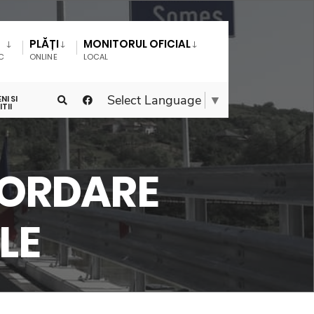
PLĂȚI
MONITORUL OFICIAL
IC
ONLINE
LOCAL
Select Language
▼
NI SI
TII
CORDARE
LE